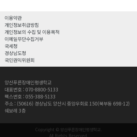
이용약관
개인정보취급방침
개인정보의 수집 및 이용목적
이메일무단수집거부
국세청
경상남도청
국민권익위원회
양산푸른장애인평생학교
대표번호 : 070-8800-5133
팩스번호 : 055-388-5133
주소 : (50616) 경상남도 양산시 중앙우회로 150(북부동 698-12)
쉐보레 3층
Copyright © 양산푸른장애인평생학교.
All Rights Reserved.