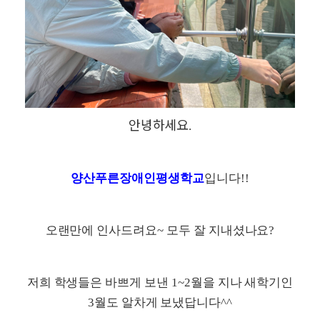
안녕하세요
.
양산푸른장애인평생학교
입니다
!!
오랜만에 인사드려요
~
모두 잘 지내셨나요
?
저희 학생들은 바쁘게 보낸
1~2
월을 지나 새학기인
3
월도 알차게 보냈답니다
^^